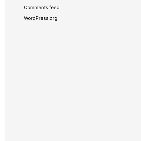
Comments feed
WordPress.org