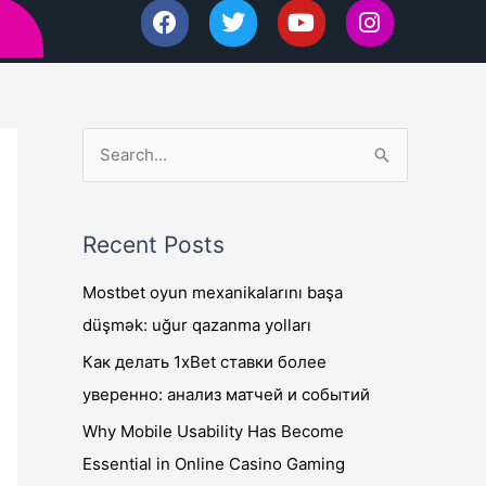
F
T
Y
I
a
w
o
n
c
i
u
s
e
t
t
t
b
t
u
a
o
e
b
g
o
r
e
r
S
k
a
m
e
a
Recent Posts
r
c
Mostbet oyun mexanikalarını başa
h
düşmək: uğur qazanma yolları
f
Как делать 1xBet ставки более
o
уверенно: анализ матчей и событий
r
Why Mobile Usability Has Become
:
Essential in Online Casino Gaming