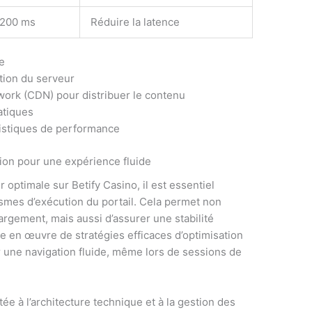
 200 ms
Réduire la latence
e
ation du serveur
work (CDN) pour distribuer le contenu
atiques
tistiques de performance
ion pour une expérience fluide
 optimale sur Betify Casino, il est essentiel
mes d’exécution du portail. Cela permet non
rgement, mais aussi d’assurer une stabilité
se en œuvre de stratégies efficaces d’optimisation
rir une navigation fluide, même lors de sessions de
tée à l’architecture technique et à la gestion des