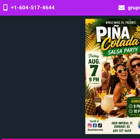
Skip
+1-604-517-4644
grup
to
content