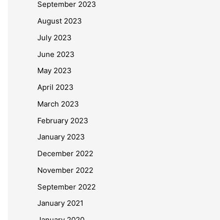
September 2023
August 2023
July 2023
June 2023
May 2023
April 2023
March 2023
February 2023
January 2023
December 2022
November 2022
September 2022
January 2021
January 2020