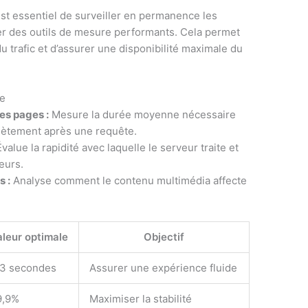
 est essentiel de surveiller en permanence les
er des outils de mesure performants. Cela permet
u trafic et d’assurer une disponibilité maximale du
se
s pages :
Mesure la durée moyenne nécessaire
lètement après une requête.
value la rapidité avec laquelle le serveur traite et
eurs.
s :
Analyse comment le contenu multimédia affecte
aleur optimale
Objectif
 3 secondes
Assurer une expérience fluide
9,9%
Maximiser la stabilité