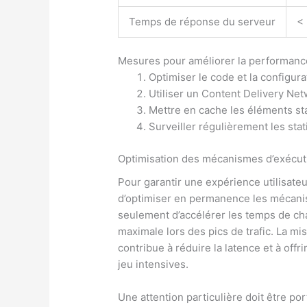
Temps de réponse du serveur
<
Mesures pour améliorer la performanc
Optimiser le code et la configur
Utiliser un Content Delivery Net
Mettre en cache les éléments st
Surveiller régulièrement les sta
Optimisation des mécanismes d’exécut
Pour garantir une expérience utilisateur
d’optimiser en permanence les mécanis
seulement d’accélérer les temps de cha
maximale lors des pics de trafic. La mi
contribue à réduire la latence et à off
jeu intensives.
Une attention particulière doit être por