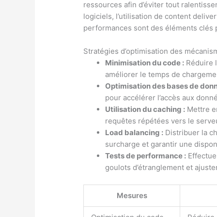
ressources afin d’éviter tout ralentiss
logiciels, l’utilisation de content deli
performances sont des éléments clés p
Stratégies d’optimisation des mécanis
Minimisation du code :
Réduire l
améliorer le temps de chargeme
Optimisation des bases de donn
pour accélérer l’accès aux donn
Utilisation du caching :
Mettre e
requêtes répétées vers le serve
Load balancing :
Distribuer la c
surcharge et garantir une disponi
Tests de performance :
Effectuer
goulots d’étranglement et ajuster
Mesures