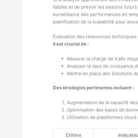
faibles et de prévoir les besoins futur
surveillance des performances en temps
planification de la scalabilité pour ass
Évaluation des ressources techniques et
Il est crucial de :
Mesurer la charge de trafic moy
Analyser le taux de croissance du 
Mettre en place des Solutions d
Des stratégies pertinentes incluent :
Augmentation de la capacité des
Optimisation des bases de donn
Utilisation de plateformes cloud p
Critère
Indicate