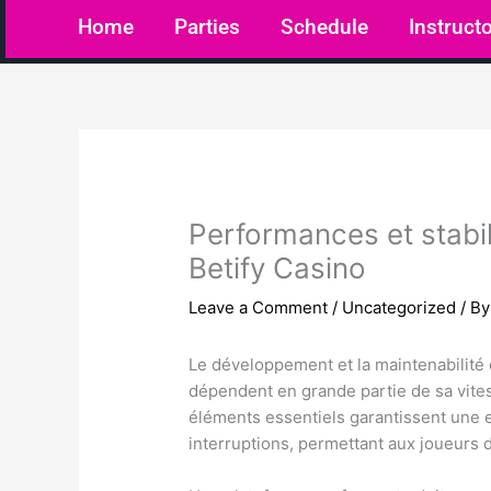
Home
Parties
Schedule
Instruct
Performances et stabil
Betify Casino
Leave a Comment
/
Uncategorized
/ By
Le développement et la maintenabilité 
dépendent en grande partie de sa vites
éléments essentiels garantissent une ex
interruptions, permettant aux joueurs 