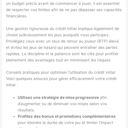
un budget précis avant de commencer à jouer. Il est essentiel
de respecter ces limites afin de ne pas dépasser ses capacités
financières.
Une gestion rigoureuse du crédit initial implique également de
choisir judicieusement les jeux auxquels vous participez.
Privilégiez ceux avec un taux de retour au joueur (RTP) élevé
et évitez les jeux de hasard qui peuvent entraîner des pertes
rapides. La discipline et la patience sont les clés pour profiter
pleinement des avantages tout en minimisant les risques.
Conseils pratiques pour optimiser l’utilisation du crédit initial
Voici quelques astuces pour gérer efficacement votre crédit
initial :
Utilisez une stratégie de mise progressive
afin
d’augmenter ou de diminuer vos mises selon vos
résultats.
Profitez des bonus et promotions complémentaires
pour étendre la durée de votre jeu et limiter l’impact