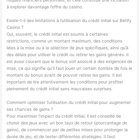
risques financiers personnels, et cela constitue une incitation
à explorer davantage l’offre du casino.
Existe-t-il des limitations à l’utilisation du crédit initial sur Betify
Casino ?
Oui, souvent, le crédit initial est soumis à certaines
restrictions, comme un montant maximum, des conditions
liées à la mise ou à la sélection de jeux spécifiques, ainsi qu’à
des délais pour utiliser le crédit ou retirer les gains générés. Il
est aussi courant que le bonus soit associé à des exigences de
mise, ce qui signifie qu’il faut jouer un certain nombre de fois le
montant du bonus avant de pouvoir retirer les gains. Il est
important de lire attentivement les conditions pour profiter
pleinement du crédit initial sans mauvaises surprises.
Comment optimiser l’utilisation du crédit initial pour augmenter
ses chances de gains ?
Pour maximiser l’impact du crédit initial, il est conseillé de
choisir des jeux avec un bon taux de retour (pourcentage de
gains), de commencer par de petites mises pour prolonger la
durée de jeu, et de tester différentes stratégies. Il faut