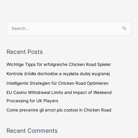
S
e
a
Recent Posts
r
c
Wichtige Tipps für erfolgreiche Chicken Road Spieler
h
Kontrola źródła dochodów a wypłata dużej wygranej
f
Intelligente Strategien für Chicken Road Optimieren
o
EU Casino Withdrawal Limits and Impact of Weekend
r
Processing for UK Players
:
Come prevenire gli errori più costosi in Chicken Road
Recent Comments