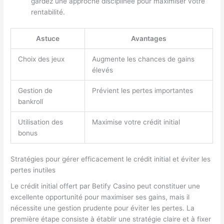
gardez une approche disciplinée pour maximiser votre
rentabilité.
Astuce
Avantages
Choix des jeux
Augmente les chances de gains
élevés
Gestion de
Prévient les pertes importantes
bankroll
Utilisation des
Maximise votre crédit initial
bonus
Stratégies pour gérer efficacement le crédit initial et éviter les
pertes inutiles
Le crédit initial offert par Betify Casino peut constituer une
excellente opportunité pour maximiser ses gains, mais il
nécessite une gestion prudente pour éviter les pertes. La
première étape consiste à établir une stratégie claire et à fixer