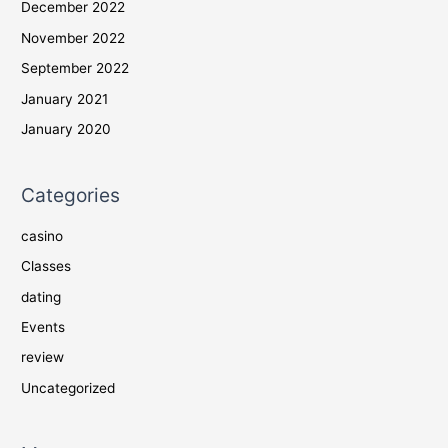
December 2022
November 2022
September 2022
January 2021
January 2020
Categories
casino
Classes
dating
Events
review
Uncategorized