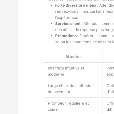
Forte diversité de jeux :
Attendue
rendez-vous, mais certains jeux
l’expérience.
Service client :
Attendus comme ét
des délais de réponse plus longs
Promotions :
Espérées comme régu
selon les conditions de mise et l
Attentes
Interface intuitive et
Parf
moderne
appa
Large choix de méthodes
Opti
de paiement
d’ut
Promotion régulière et
Off
claire
diff