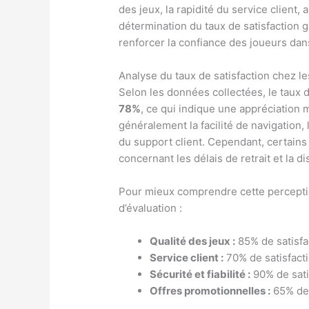
des jeux, la rapidité du service client, 
détermination du taux de satisfaction gl
renforcer la confiance des joueurs dan
Analyse du taux de satisfaction chez le
Selon les données collectées, le taux d
78%
, ce qui indique une appréciation m
généralement la facilité de navigation, 
du support client. Cependant, certain
concernant les délais de retrait et la d
Pour mieux comprendre cette perceptio
d’évaluation :
Qualité des jeux :
85% de satisfa
Service client :
70% de satisfact
Sécurité et fiabilité :
90% de sati
Offres promotionnelles :
65% de 