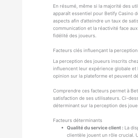
En résumé, même si la majorité des util
apparaît essentiel pour Betify Casino d
aspects afin d’atteindre un taux de sat
communication et la réactivité face aux
fidélité des joueurs.
Facteurs clés influençant la perception
La perception des joueurs inscrits che
influencent leur expérience globale et 
opinion sur la plateforme et peuvent dé
Comprendre ces facteurs permet à Betif
satisfaction de ses utilisateurs. Ci-de
déterminant sur la perception des joue
Facteurs déterminants
Qualité du service client :
La dis
clientèle jouent un rôle crucial.