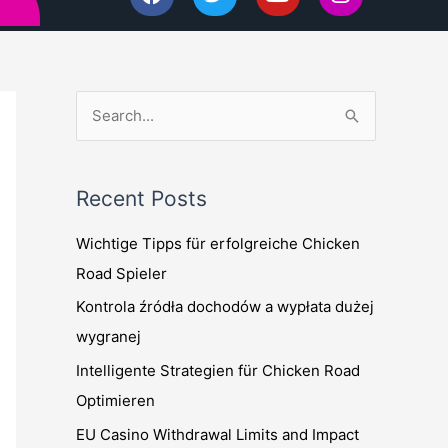
c
i
u
s
e
t
t
t
b
t
u
a
o
e
b
g
o
r
e
r
S
k
a
m
e
a
Recent Posts
r
c
Wichtige Tipps für erfolgreiche Chicken
h
Road Spieler
f
Kontrola źródła dochodów a wypłata dużej
o
wygranej
r
Intelligente Strategien für Chicken Road
:
Optimieren
EU Casino Withdrawal Limits and Impact