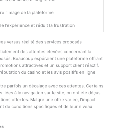
re l’image de la plateforme
e l’expérience et réduit la frustration
ées versus réalité des services proposés
nitialement des attentes élevées concernant la
roposés. Beaucoup espéraient une plateforme offrant
romotions attractives et un support client réactif.
éputation du casino et les avis positifs en ligne.
ntre parfois un décalage avec ces attentes. Certains
s liées à la navigation sur le site, ou ont été déçus
tions offertes. Malgré une offre variée, l’impact
t de conditions spécifiques et de leur niveau
ité