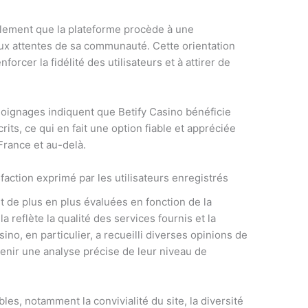
lement que la plateforme procède à une
ux attentes de sa communauté. Cette orientation
nforcer la fidélité des utilisateurs et à attirer de
témoignages indiquent que Betify Casino bénéficie
rits, ce qui en fait une option fiable et appréciée
France et au-delà.
sfaction exprimé par les utilisateurs enregistrés
t de plus en plus évaluées en fonction de la
la reflète la qualité des services fournis et la
sino, en particulier, a recueilli diverses opinions de
btenir une analyse précise de leur niveau de
les, notamment la convivialité du site, la diversité