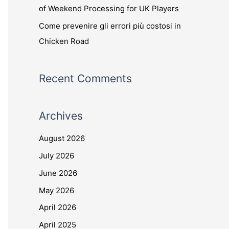
of Weekend Processing for UK Players
Come prevenire gli errori più costosi in
Chicken Road
Recent Comments
Archives
August 2026
July 2026
June 2026
May 2026
April 2026
April 2025