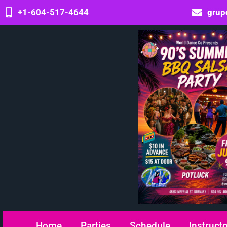
Skip
+1-604-517-4644
grup
to
content
Home
Parties
Schedule
Instruct