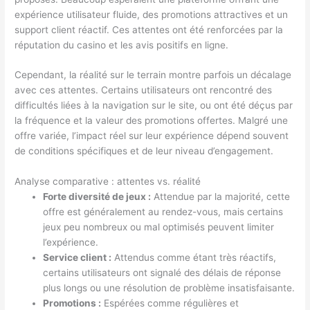
expérience utilisateur fluide, des promotions attractives et un
support client réactif. Ces attentes ont été renforcées par la
réputation du casino et les avis positifs en ligne.
Cependant, la réalité sur le terrain montre parfois un décalage
avec ces attentes. Certains utilisateurs ont rencontré des
difficultés liées à la navigation sur le site, ou ont été déçus par
la fréquence et la valeur des promotions offertes. Malgré une
offre variée, l’impact réel sur leur expérience dépend souvent
de conditions spécifiques et de leur niveau d’engagement.
Analyse comparative : attentes vs. réalité
Forte diversité de jeux :
Attendue par la majorité, cette
offre est généralement au rendez-vous, mais certains
jeux peu nombreux ou mal optimisés peuvent limiter
l’expérience.
Service client :
Attendus comme étant très réactifs,
certains utilisateurs ont signalé des délais de réponse
plus longs ou une résolution de problème insatisfaisante.
Promotions :
Espérées comme régulières et