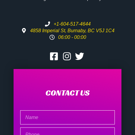
+1-604-517-4644
4858 Imperial St, Burnaby, BC V5J 1C4
06:00 - 00:00
CONTACT US
Name
Phone