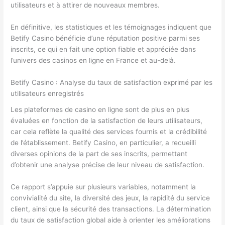
utilisateurs et à attirer de nouveaux membres.
En définitive, les statistiques et les témoignages indiquent que
Betify Casino bénéficie d’une réputation positive parmi ses
inscrits, ce qui en fait une option fiable et appréciée dans
l’univers des casinos en ligne en France et au-delà.
Betify Casino : Analyse du taux de satisfaction exprimé par les
utilisateurs enregistrés
Les plateformes de casino en ligne sont de plus en plus
évaluées en fonction de la satisfaction de leurs utilisateurs,
car cela reflète la qualité des services fournis et la crédibilité
de l’établissement. Betify Casino, en particulier, a recueilli
diverses opinions de la part de ses inscrits, permettant
d’obtenir une analyse précise de leur niveau de satisfaction.
Ce rapport s’appuie sur plusieurs variables, notamment la
convivialité du site, la diversité des jeux, la rapidité du service
client, ainsi que la sécurité des transactions. La détermination
du taux de satisfaction global aide à orienter les améliorations