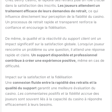
dans la satisfaction des inscrits.
Les joueurs attendent un
traitement efficace de leurs demandes de retrait,
ce qui
influence directement leur perception de la fiabilité du casino.
Un processus de retrait rapide et transparent renforce la
confiance et encourage la fidélisation.
De même,
la qualité et la réactivité du support client
ont un
impact significatif sur la satisfaction globale. Lorsqu’un joueur
rencontre un problème ou une question, il attend une réponse
rapide et claire.
Un support disponible et professionnel
contribue à créer une expérience positive,
même en cas de
difficulté.
Impact sur la satisfaction et la fidélisation
Une
connexion fluide entre la rapidité des retraits et la
qualité du support
garantit une meilleure évaluation du
casino.
Les commentaires positifs et la fidélité accrue
des
joueurs sont souvent liés à la capacité du casino à répondre
efficacement à leurs besoins.