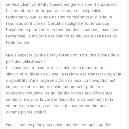
service client de Betify Casino est généralement appréciée.
Les membres notent que l’assistance est disponible
rapidement, que les agents sont compétents et que leurs
réponses sont claires. Certains soulignent toutefois que
l’expérience peut varier en fonction des situations, mais dans
l’ensemble, la majorité des inscrits se déclarent satisfaits de
l’aide fournie.
Quels aspects du site Betify Casino ont reçu des éloges de la
part des utilisateurs ?
Les inscrits ont exprimé leur satisfaction concernant la
simplicité d’utilisation du site, la rapidité des transactions, et la
disponibilité d’une large sélection de jeux. La navigation est
souvent décrite comme fluide, notamment grâce à la
conception intuitive, ce qui facilite l’accès aux différentes
sections. De plus, la variété des options de paiement et la
sécurité des sessions de jeu sont souvent mentionnées
comme points positifs.
Quels sont les principaux points négatifs évoqués par les