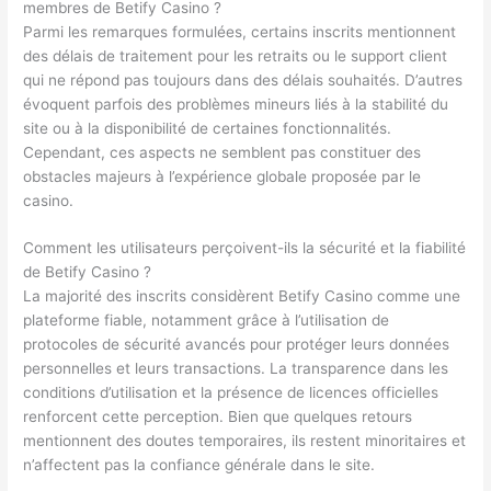
membres de Betify Casino ?
Parmi les remarques formulées, certains inscrits mentionnent
des délais de traitement pour les retraits ou le support client
qui ne répond pas toujours dans des délais souhaités. D’autres
évoquent parfois des problèmes mineurs liés à la stabilité du
site ou à la disponibilité de certaines fonctionnalités.
Cependant, ces aspects ne semblent pas constituer des
obstacles majeurs à l’expérience globale proposée par le
casino.
Comment les utilisateurs perçoivent-ils la sécurité et la fiabilité
de Betify Casino ?
La majorité des inscrits considèrent Betify Casino comme une
plateforme fiable, notamment grâce à l’utilisation de
protocoles de sécurité avancés pour protéger leurs données
personnelles et leurs transactions. La transparence dans les
conditions d’utilisation et la présence de licences officielles
renforcent cette perception. Bien que quelques retours
mentionnent des doutes temporaires, ils restent minoritaires et
n’affectent pas la confiance générale dans le site.