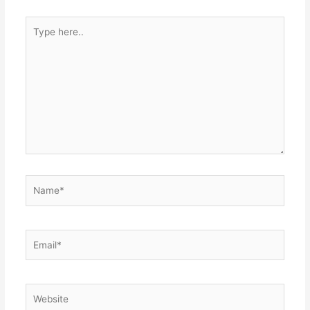
Type
here..
Name*
Email*
Website