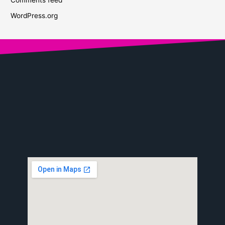
Comments feed
WordPress.org