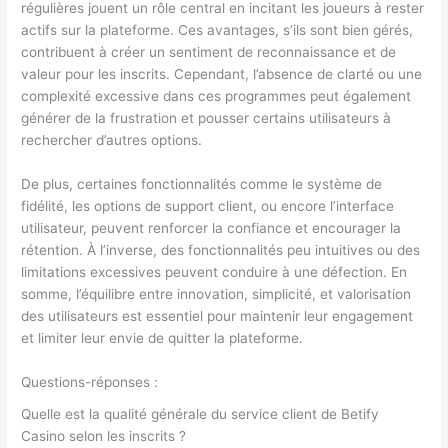
régulières jouent un rôle central en incitant les joueurs à rester
actifs sur la plateforme. Ces avantages, s’ils sont bien gérés,
contribuent à créer un sentiment de reconnaissance et de
valeur pour les inscrits. Cependant, l’absence de clarté ou une
complexité excessive dans ces programmes peut également
générer de la frustration et pousser certains utilisateurs à
rechercher d’autres options.
De plus, certaines fonctionnalités comme le système de
fidélité, les options de support client, ou encore l’interface
utilisateur, peuvent renforcer la confiance et encourager la
rétention. À l’inverse, des fonctionnalités peu intuitives ou des
limitations excessives peuvent conduire à une défection. En
somme, l’équilibre entre innovation, simplicité, et valorisation
des utilisateurs est essentiel pour maintenir leur engagement
et limiter leur envie de quitter la plateforme.
Questions-réponses :
Quelle est la qualité générale du service client de Betify
Casino selon les inscrits ?