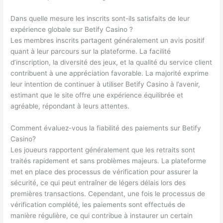
Dans quelle mesure les inscrits sont-ils satisfaits de leur
expérience globale sur Betify Casino ?
Les membres inscrits partagent généralement un avis positif
quant à leur parcours sur la plateforme. La facilité
d’inscription, la diversité des jeux, et la qualité du service client
contribuent à une appréciation favorable. La majorité exprime
leur intention de continuer à utiliser Betify Casino à l’avenir,
estimant que le site offre une expérience équilibrée et
agréable, répondant à leurs attentes.
Comment évaluez-vous la fiabilité des paiements sur Betify
Casino?
Les joueurs rapportent généralement que les retraits sont
traités rapidement et sans problèmes majeurs. La plateforme
met en place des processus de vérification pour assurer la
sécurité, ce qui peut entraîner de légers délais lors des
premières transactions. Cependant, une fois le processus de
vérification complété, les paiements sont effectués de
manière régulière, ce qui contribue à instaurer un certain