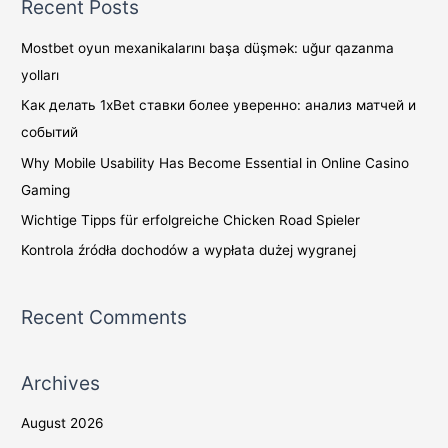
Recent Posts
r
c
Mostbet oyun mexanikalarını başa düşmək: uğur qazanma
h
yolları
f
Как делать 1xBet ставки более уверенно: анализ матчей и
o
событий
r
Why Mobile Usability Has Become Essential in Online Casino
:
Gaming
Wichtige Tipps für erfolgreiche Chicken Road Spieler
Kontrola źródła dochodów a wypłata dużej wygranej
Recent Comments
Archives
August 2026