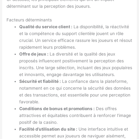
déterminant sur la perception des joueurs.
Facteurs déterminants
Qualité du service client :
La disponibilité, la réactivité
et la compétence du support clientèle jouent un rôle
crucial. Un service efficace rassure les joueurs et résout
rapidement leurs problèmes.
Offre de jeux :
La diversité et la qualité des jeux
proposés influencent positivement la perception des
inscrits. Une large sélection, incluant des jeux populaires
et innovants, engage davantage les utilisateurs.
Sécurité et fiabilité :
La confiance dans la plateforme,
notamment en ce qui concerne la sécurité des données
et des transactions, est essentielle pour une perception
favorable.
Conditions de bonus et promotions :
Des offres
attractives et équitables contribuent à renforcer l’image
positif de la casino.
Facilité d’utilisation du site :
Une interface intuitive et
accessible permet aux joueurs de naviguer aisément,