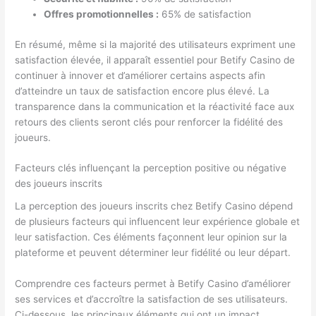
Offres promotionnelles :
65% de satisfaction
En résumé, même si la majorité des utilisateurs expriment une
satisfaction élevée, il apparaît essentiel pour Betify Casino de
continuer à innover et d’améliorer certains aspects afin
d’atteindre un taux de satisfaction encore plus élevé. La
transparence dans la communication et la réactivité face aux
retours des clients seront clés pour renforcer la fidélité des
joueurs.
Facteurs clés influençant la perception positive ou négative
des joueurs inscrits
La perception des joueurs inscrits chez Betify Casino dépend
de plusieurs facteurs qui influencent leur expérience globale et
leur satisfaction. Ces éléments façonnent leur opinion sur la
plateforme et peuvent déterminer leur fidélité ou leur départ.
Comprendre ces facteurs permet à Betify Casino d’améliorer
ses services et d’accroître la satisfaction de ses utilisateurs.
Ci-dessous, les principaux éléments qui ont un impact