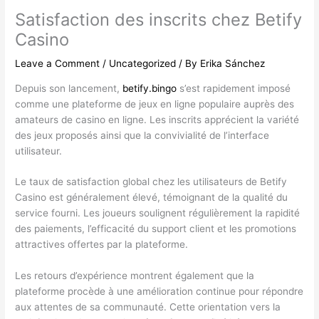
r
m
Satisfaction des inscrits chez Betify
Casino
Leave a Comment
/
Uncategorized
/ By
Erika Sánchez
Depuis son lancement,
betify.bingo
s’est rapidement imposé
comme une plateforme de jeux en ligne populaire auprès des
amateurs de casino en ligne. Les inscrits apprécient la variété
des jeux proposés ainsi que la convivialité de l’interface
utilisateur.
Le taux de satisfaction global chez les utilisateurs de Betify
Casino est généralement élevé, témoignant de la qualité du
service fourni. Les joueurs soulignent régulièrement la rapidité
des paiements, l’efficacité du support client et les promotions
attractives offertes par la plateforme.
Les retours d’expérience montrent également que la
plateforme procède à une amélioration continue pour répondre
aux attentes de sa communauté. Cette orientation vers la