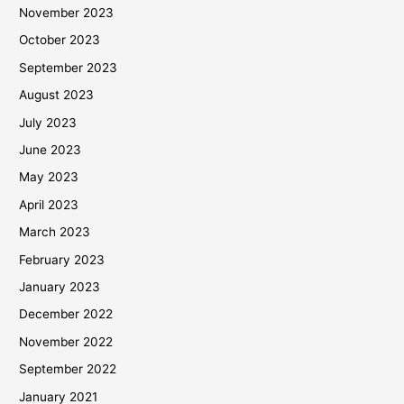
November 2023
October 2023
September 2023
August 2023
July 2023
June 2023
May 2023
April 2023
March 2023
February 2023
January 2023
December 2022
November 2022
September 2022
January 2021