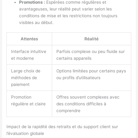
Promotions :
Espérées comme régulières et
avantageuses, leur réalité peut varier selon les
conditions de mise et les restrictions non toujours
visibles au début.
Attentes
Réalité
Interface intuitive
Parfois complexe ou peu fluide sur
et moderne
certains appareils
Large choix de
Options limitées pour certains pays
méthodes de
ou profils d’utilisateurs
paiement
Promotion
Offres souvent complexes avec
régulière et claire
des conditions difficiles à
comprendre
Impact de la rapidité des retraits et du support client sur
l’évaluation globale