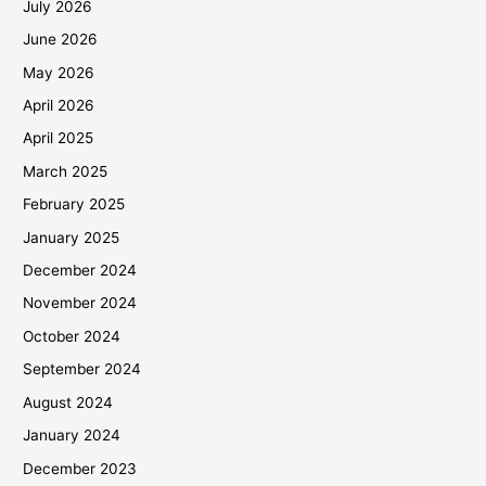
July 2026
June 2026
May 2026
April 2026
April 2025
March 2025
February 2025
January 2025
December 2024
November 2024
October 2024
September 2024
August 2024
January 2024
December 2023