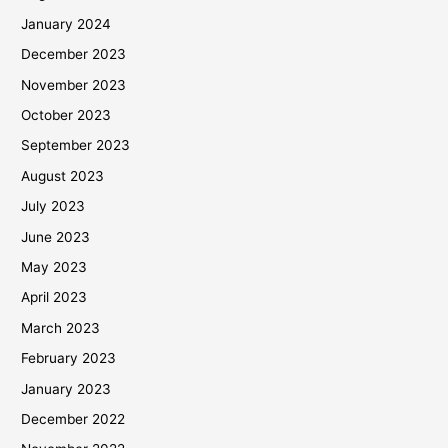
January 2024
December 2023
November 2023
October 2023
September 2023
August 2023
July 2023
June 2023
May 2023
April 2023
March 2023
February 2023
January 2023
December 2022