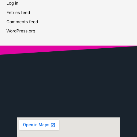
Log in
Entries feed
Comments feed
WordPress.org