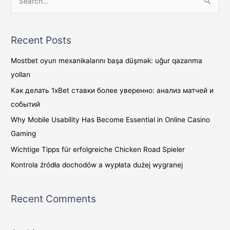
S
e
a
Recent Posts
r
c
Mostbet oyun mexanikalarını başa düşmək: uğur qazanma
h
yolları
f
Как делать 1xBet ставки более уверенно: анализ матчей и
o
событий
r
Why Mobile Usability Has Become Essential in Online Casino
:
Gaming
Wichtige Tipps für erfolgreiche Chicken Road Spieler
Kontrola źródła dochodów a wypłata dużej wygranej
Recent Comments