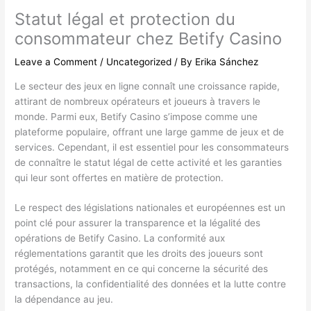
r
m
Statut légal et protection du
consommateur chez Betify Casino
Leave a Comment
/
Uncategorized
/ By
Erika Sánchez
Le secteur des jeux en ligne connaît une croissance rapide,
attirant de nombreux opérateurs et joueurs à travers le
monde. Parmi eux, Betify Casino s’impose comme une
plateforme populaire, offrant une large gamme de jeux et de
services. Cependant, il est essentiel pour les consommateurs
de connaître le statut légal de cette activité et les garanties
qui leur sont offertes en matière de protection.
Le respect des législations nationales et européennes est un
point clé pour assurer la transparence et la légalité des
opérations de Betify Casino. La conformité aux
réglementations garantit que les droits des joueurs sont
protégés, notamment en ce qui concerne la sécurité des
transactions, la confidentialité des données et la lutte contre
la dépendance au jeu.