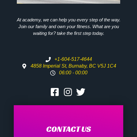
At academy, we can help you every step of the way.
Join our family and own your fitness. What are you
waiting for? take the first step today.
+1-604-517-4644
4858 Imperial St, Burnaby, BC V5J 1C4
06:00 - 00:00
CONTACT US