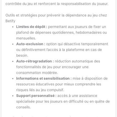
contrôlée du jeu et renforcent la responsabilisation du joueur.
Outils et stratégies pour prévenir la dépendance au jeu chez
Betify
Limites de dépôt :
permettant aux joueurs de fixer un
plafond de dépenses quotidiennes, hebdomadaires ou
mensuelles.
Auto-exclusion :
option qui désactive temporairement
ou définitivement l’accès à la plateforme en cas de
besoin.
Auto-rétrogradation :
réduction automatique des
fonctionnalités de jeu pour encourager une
consommation modérée.
Informations et sensibilisation :
mise à disposition de
ressources éducatives pour mieux comprendre les
risques liés au jeu compulsif.
Support personnalisé :
accès à une assistance
spécialisée pour les joueurs en difficulté ou en quête de
conseils.