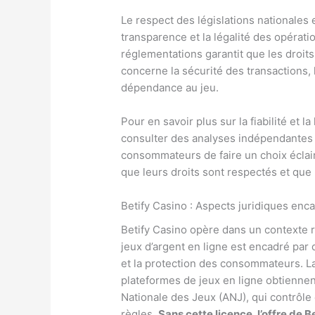
Le respect des législations nationales 
transparence et la légalité des opérati
réglementations garantit que les droit
concerne la sécurité des transactions, l
dépendance au jeu.
Pour en savoir plus sur la fiabilité et 
consulter des analyses indépendant
consommateurs de faire un choix éclair
que leurs droits sont respectés et que
Betify Casino : Aspects juridiques enca
Betify Casino opère dans un contexte r
jeux d’argent en ligne est encadré par d
et la protection des consommateurs. La 
plateformes de jeux en ligne obtiennent 
Nationale des Jeux (ANJ), qui contrôle e
règles.
Sans cette licence, l’offre de 