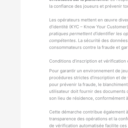
la confiance des joueurs et prévenir tout
Les opérateurs mettent en œuvre diver
d’identité (KYC – Know Your Customer) 
pratiques permettent d’identifier les o
compétentes
. La sécurité des données
consommateurs contre la fraude et gara
Conditions d’inscription et vérification
Pour garantir un environnement de jeu 
procédures strictes d’inscription et de 
pour prévenir la fraude, le blanchimen
utilisateur doit fournir des documents o
son lieu de résidence, conformément à 
Cette démarche contribue également à 
transparence des opérations et la confo
de vérification automatisée facilite ce