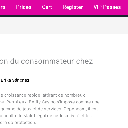
ors
Prices
Cart
Register
VIP Passes
ction du consommateur chez
Erika Sánchez
ne croissance rapide, attirant de nombreux
nde. Parmi eux, Betify Casino s’impose comme une
e gamme de jeux et de services. Cependant, il est
naître le statut légal de cette activité et les
ière de protection.