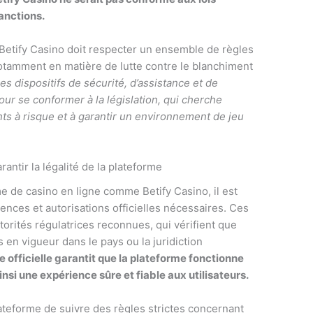
sanctions.
, Betify Casino doit respecter un ensemble de règles
 notamment en matière de lutte contre le blanchiment
es dispositifs de sécurité, d’assistance et de
pour se conformer à la législation, qui cherche
s à risque et à garantir un environnement de jeu
arantir la légalité de la plateforme
me de casino en ligne comme Betify Casino, il est
cences et autorisations officielles nécessaires. Ces
utorités régulatrices reconnues, qui vérifient que
 en vigueur dans le pays ou la juridiction
e officielle garantit que la plateforme fonctionne
nsi une expérience sûre et fiable aux utilisateurs.
lateforme de suivre des règles strictes concernant