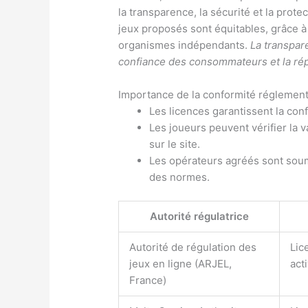
la transparence, la sécurité et la prot
jeux proposés sont équitables, grâce à
organismes indépendants.
La transpar
confiance des consommateurs et la répu
Importance de la conformité réglementa
Les licences garantissent la con
Les joueurs peuvent vérifier la va
sur le site.
Les opérateurs agréés sont soumi
des normes.
Autorité régulatrice
Autorité de régulation des
Lic
jeux en ligne (ARJEL,
act
France)