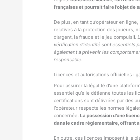
françaises et pourrait faire l’objet de 
De plus, en tant qu’opérateur en ligne
relatives à la protection des joueurs,
d’argent, la fraude et le jeu compulsif.
L
vérification d’identité sont essentiels 
également à prévenir les comportement
responsable.
Licences et autorisations officielles : g
Pour assurer la légalité d’une platefor
essentiel qu’elle détienne toutes les li
certifications sont délivrées par des a
l’opérateur respecte les normes légales
concernée.
La possession d’une licenc
dans le cadre réglementaire, offrant ai
En outre, ces licences imposent à la p