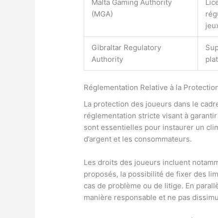
Malta Gaming Authority
Lic
(MGA)
rég
jeu
Gibraltar Regulatory
Sup
Authority
pla
Réglementation Relative à la Protectio
La protection des joueurs dans le cadr
réglementation stricte visant à garantir
sont essentielles pour instaurer un cli
d’argent et les consommateurs.
Les droits des joueurs incluent notamme
proposés, la possibilité de fixer des li
cas de problème ou de litige. En parallè
manière responsable et ne pas dissimule