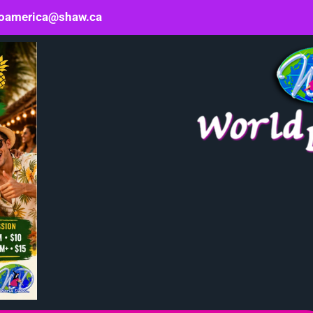
oamerica@shaw.ca