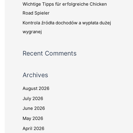
Wichtige Tipps für erfolgreiche Chicken
Road Spieler
Kontrola źródła dochodów a wypłata dużej
wygranej
Recent Comments
Archives
August 2026
July 2026
June 2026
May 2026
April 2026