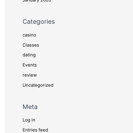
Categories
casino
Classes
dating
Events
review
Uncategorized
Meta
Log in
Entries feed