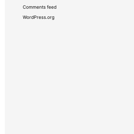
Comments feed
WordPress.org