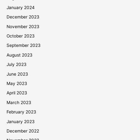
January 2024
December 2023
November 2023
October 2023
September 2023
August 2023
July 2023
June 2023
May 2023
April 2023
March 2023
February 2023
January 2023
December 2022