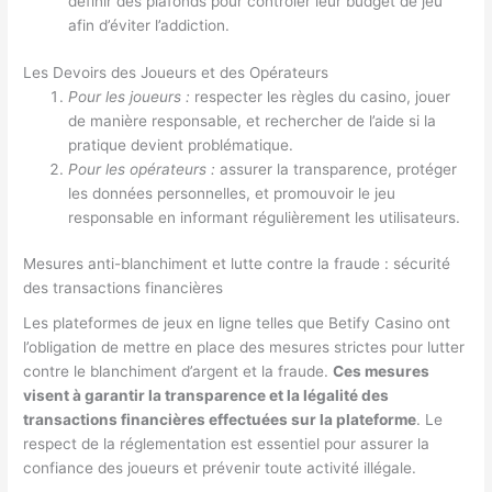
définir des plafonds pour contrôler leur budget de jeu
afin d’éviter l’addiction.
Les Devoirs des Joueurs et des Opérateurs
Pour les joueurs :
respecter les règles du casino, jouer
de manière responsable, et rechercher de l’aide si la
pratique devient problématique.
Pour les opérateurs :
assurer la transparence, protéger
les données personnelles, et promouvoir le jeu
responsable en informant régulièrement les utilisateurs.
Mesures anti-blanchiment et lutte contre la fraude : sécurité
des transactions financières
Les plateformes de jeux en ligne telles que Betify Casino ont
l’obligation de mettre en place des mesures strictes pour lutter
contre le blanchiment d’argent et la fraude.
Ces mesures
visent à garantir la transparence et la légalité des
transactions financières effectuées sur la plateforme
. Le
respect de la réglementation est essentiel pour assurer la
confiance des joueurs et prévenir toute activité illégale.