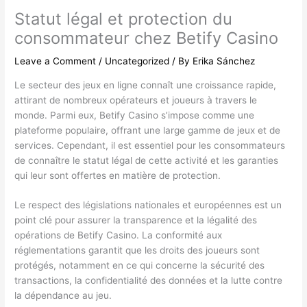
r
m
Statut légal et protection du
consommateur chez Betify Casino
Leave a Comment
/
Uncategorized
/ By
Erika Sánchez
Le secteur des jeux en ligne connaît une croissance rapide,
attirant de nombreux opérateurs et joueurs à travers le
monde. Parmi eux, Betify Casino s’impose comme une
plateforme populaire, offrant une large gamme de jeux et de
services. Cependant, il est essentiel pour les consommateurs
de connaître le statut légal de cette activité et les garanties
qui leur sont offertes en matière de protection.
Le respect des législations nationales et européennes est un
point clé pour assurer la transparence et la légalité des
opérations de Betify Casino. La conformité aux
réglementations garantit que les droits des joueurs sont
protégés, notamment en ce qui concerne la sécurité des
transactions, la confidentialité des données et la lutte contre
la dépendance au jeu.