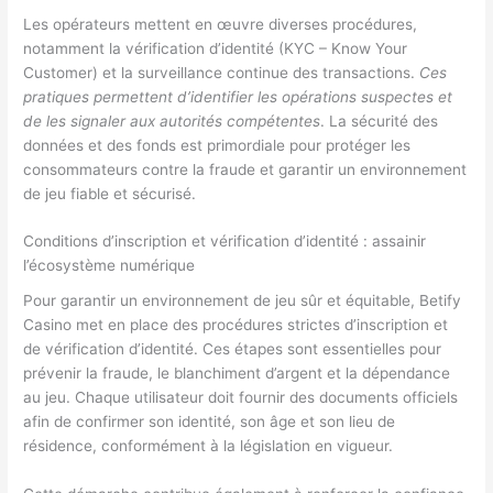
Les opérateurs mettent en œuvre diverses procédures,
notamment la vérification d’identité (KYC – Know Your
Customer) et la surveillance continue des transactions.
Ces
pratiques permettent d’identifier les opérations suspectes et
de les signaler aux autorités compétentes
. La sécurité des
données et des fonds est primordiale pour protéger les
consommateurs contre la fraude et garantir un environnement
de jeu fiable et sécurisé.
Conditions d’inscription et vérification d’identité : assainir
l’écosystème numérique
Pour garantir un environnement de jeu sûr et équitable, Betify
Casino met en place des procédures strictes d’inscription et
de vérification d’identité. Ces étapes sont essentielles pour
prévenir la fraude, le blanchiment d’argent et la dépendance
au jeu. Chaque utilisateur doit fournir des documents officiels
afin de confirmer son identité, son âge et son lieu de
résidence, conformément à la législation en vigueur.