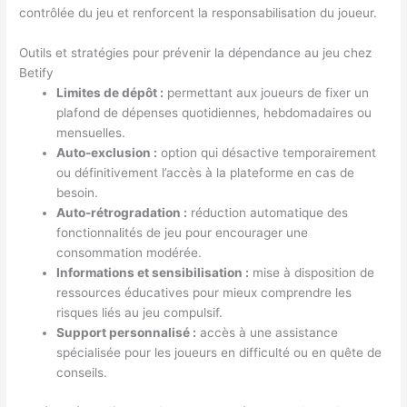
contrôlée du jeu et renforcent la responsabilisation du joueur.
Outils et stratégies pour prévenir la dépendance au jeu chez
Betify
Limites de dépôt :
permettant aux joueurs de fixer un
plafond de dépenses quotidiennes, hebdomadaires ou
mensuelles.
Auto-exclusion :
option qui désactive temporairement
ou définitivement l’accès à la plateforme en cas de
besoin.
Auto-rétrogradation :
réduction automatique des
fonctionnalités de jeu pour encourager une
consommation modérée.
Informations et sensibilisation :
mise à disposition de
ressources éducatives pour mieux comprendre les
risques liés au jeu compulsif.
Support personnalisé :
accès à une assistance
spécialisée pour les joueurs en difficulté ou en quête de
conseils.