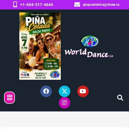
Skip
+1-604-517-4644
grupoamerica@shaw.ca
to
content
F
X
I
Y
a
-
n
o
Menu
c
t
s
u
e
w
t
t
b
i
a
u
o
t
g
b
o
t
r
e
k
e
a