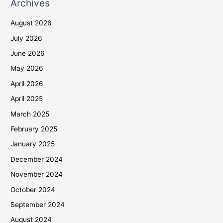
Archives
August 2026
July 2026
June 2026
May 2026
April 2026
April 2025
March 2025
February 2025
January 2025
December 2024
November 2024
October 2024
September 2024
August 2024