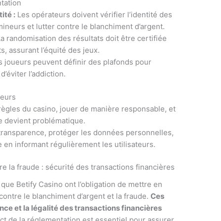
tation
ité :
Les opérateurs doivent vérifier l’identité des
mineurs et lutter contre le blanchiment d’argent.
a randomisation des résultats doit être certifiée
 assurant l’équité des jeux.
 joueurs peuvent définir des plafonds pour
d’éviter l’addiction.
teurs
règles du casino, jouer de manière responsable, et
ue devient problématique.
transparence, protéger les données personnelles,
 en informant régulièrement les utilisateurs.
e la fraude : sécurité des transactions financières
 que Betify Casino ont l’obligation de mettre en
contre le blanchiment d’argent et la fraude.
Ces
nce et la légalité des transactions financières
ect de la réglementation est essentiel pour assurer