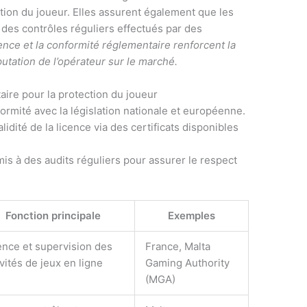
ection du joueur. Elles assurent également que les
 des contrôles réguliers effectués par des
ence et la conformité réglementaire renforcent la
tation de l’opérateur sur le marché.
ire pour la protection du joueur
formité avec la législation nationale et européenne.
lidité de la licence via des certificats disponibles
s à des audits réguliers pour assurer le respect
Fonction principale
Exemples
ence et supervision des
France, Malta
ivités de jeux en ligne
Gaming Authority
(MGA)