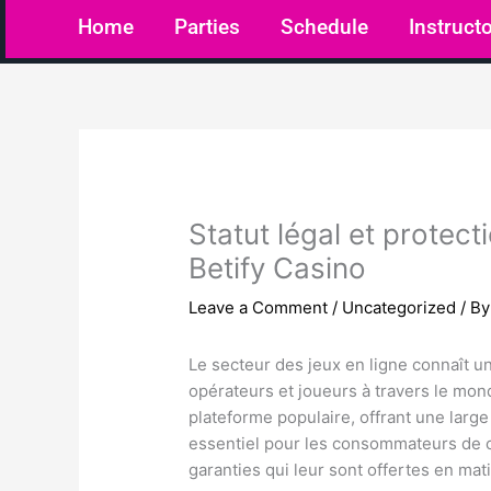
Home
Parties
Schedule
Instruct
Statut légal et prote
Betify Casino
Leave a Comment
/
Uncategorized
/ By
Le secteur des jeux en ligne connaît u
opérateurs et joueurs à travers le mo
plateforme populaire, offrant une larg
essentiel pour les consommateurs de con
garanties qui leur sont offertes en mat