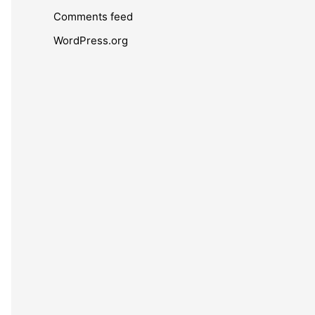
Comments feed
WordPress.org