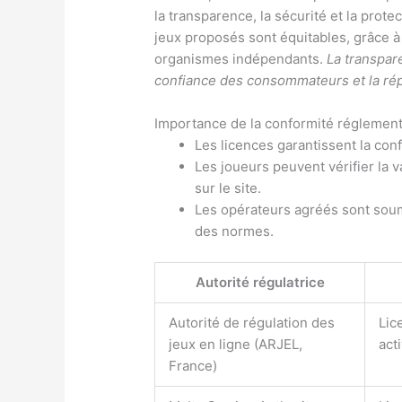
la transparence, la sécurité et la prot
jeux proposés sont équitables, grâce à
organismes indépendants.
La transpar
confiance des consommateurs et la répu
Importance de la conformité réglementa
Les licences garantissent la con
Les joueurs peuvent vérifier la va
sur le site.
Les opérateurs agréés sont soumi
des normes.
Autorité régulatrice
Autorité de régulation des
Lic
jeux en ligne (ARJEL,
act
France)