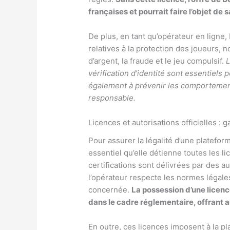
françaises et pourrait faire l’objet de 
De plus, en tant qu’opérateur en ligne
relatives à la protection des joueurs,
d’argent, la fraude et le jeu compulsif.
L
vérification d’identité sont essentiels 
également à prévenir les comportement
responsable.
Licences et autorisations officielles : g
Pour assurer la légalité d’une platefor
essentiel qu’elle détienne toutes les li
certifications sont délivrées par des a
l’opérateur respecte les normes légales
concernée.
La possession d’une licenc
dans le cadre réglementaire, offrant ai
En outre, ces licences imposent à la p