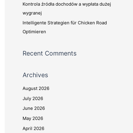
Kontrola źródła dochodów a wypłata dużej
wygranej
Intelligente Strategien für Chicken Road
Optimieren
Recent Comments
Archives
August 2026
July 2026
June 2026
May 2026
April 2026