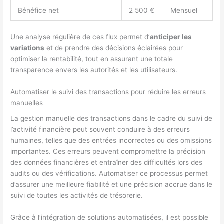
Bénéfice net
2 500 €
Mensuel
Une analyse régulière de ces flux permet d’
anticiper les
variations
et de prendre des décisions éclairées pour
optimiser la rentabilité, tout en assurant une totale
transparence envers les autorités et les utilisateurs.
Automatiser le suivi des transactions pour réduire les erreurs
manuelles
La gestion manuelle des transactions dans le cadre du suivi de
l’activité financière peut souvent conduire à des erreurs
humaines, telles que des entrées incorrectes ou des omissions
importantes. Ces erreurs peuvent compromettre la précision
des données financières et entraîner des difficultés lors des
audits ou des vérifications. Automatiser ce processus permet
d’assurer une meilleure fiabilité et une précision accrue dans le
suivi de toutes les activités de trésorerie.
Grâce à l’intégration de solutions automatisées, il est possible