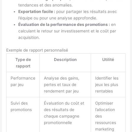
tendances et des anomalies.
Exportation facile :
pour partager les résultats avec
l’équipe ou pour une analyse approfondie.
Évaluation de la performance des promotions :
en
calculant le retour sur investissement et le coût par
acquisition.
Exemple de rapport personnalisé
Type de
Description
Utilité
rapport
Performance
Analyse des gains,
Identifier les
par jeu
pertes et taux de
jeux les plus
rendement par jeu
rentables
Suivi des
Évaluation du coût et
Optimiser
promotions
des résultats de
l’allocation
chaque campagne
des
promotionnelle
ressources
marketing