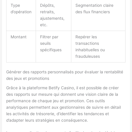
Type
Dépôts,
Segmentation claire
d’opération
retraits,
des flux financiers
ajustements,
etc.
Montant
Filtrer par
Repérer les
seuils
transactions
spécifiques
inhabituelles ou
frauduleuses
Générer des rapports personnalisés pour évaluer la rentabilité
des jeux et promotions
Grâce à la plateforme Betify Casino, il est possible de créer
des rapports sur mesure qui donnent une vision claire de la
performance de chaque jeu et promotion. Ces outils
analytiques permettent aux gestionnaires de suivre en détail
les activités de trésorerie, d’identifier les tendances et
d’adapter leurs stratégies en conséquence.