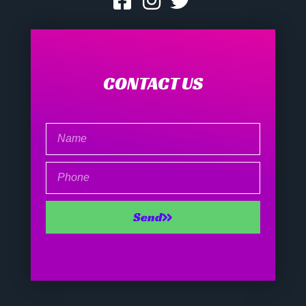
CONTACT US
Name
Phone
Send