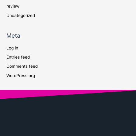
review
Uncategorized
Meta
Log in
Entries feed
Comments feed
WordPress.org