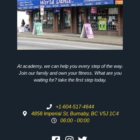
At academy, we can help you every step of the way.
Join our family and own your fitness. What are you
waiting for? take the first step today.
+1-604-517-4644
4858 Imperial St, Burnaby, BC V5J 1C4
06:00 - 00:00