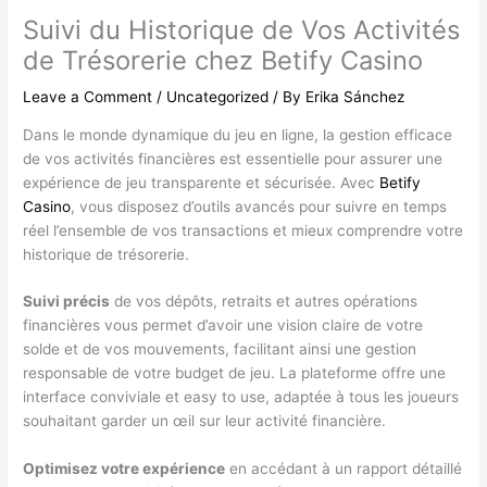
r
m
Suivi du Historique de Vos Activités
de Trésorerie chez Betify Casino
Leave a Comment
/
Uncategorized
/ By
Erika Sánchez
Dans le monde dynamique du jeu en ligne, la gestion efficace
de vos activités financières est essentielle pour assurer une
expérience de jeu transparente et sécurisée. Avec
Betify
Casino
, vous disposez d’outils avancés pour suivre en temps
réel l’ensemble de vos transactions et mieux comprendre votre
historique de trésorerie.
Suivi précis
de vos dépôts, retraits et autres opérations
financières vous permet d’avoir une vision claire de votre
solde et de vos mouvements, facilitant ainsi une gestion
responsable de votre budget de jeu. La plateforme offre une
interface conviviale et easy to use, adaptée à tous les joueurs
souhaitant garder un œil sur leur activité financière.
Optimisez votre expérience
en accédant à un rapport détaillé