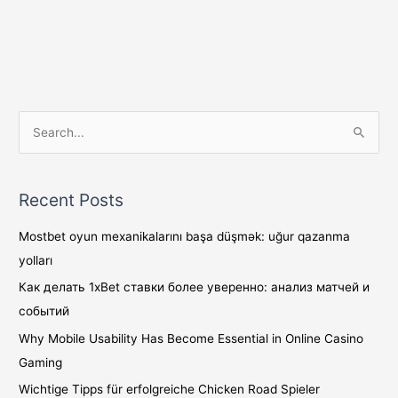
S
e
a
Recent Posts
r
c
Mostbet oyun mexanikalarını başa düşmək: uğur qazanma
h
yolları
f
Как делать 1xBet ставки более уверенно: анализ матчей и
o
событий
r
Why Mobile Usability Has Become Essential in Online Casino
:
Gaming
Wichtige Tipps für erfolgreiche Chicken Road Spieler