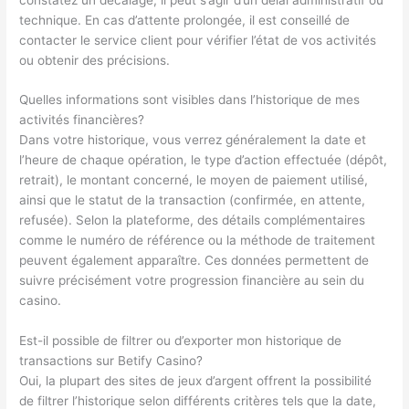
technique. En cas d’attente prolongée, il est conseillé de
contacter le service client pour vérifier l’état de vos activités
ou obtenir des précisions.
Quelles informations sont visibles dans l’historique de mes
activités financières?
Dans votre historique, vous verrez généralement la date et
l’heure de chaque opération, le type d’action effectuée (dépôt,
retrait), le montant concerné, le moyen de paiement utilisé,
ainsi que le statut de la transaction (confirmée, en attente,
refusée). Selon la plateforme, des détails complémentaires
comme le numéro de référence ou la méthode de traitement
peuvent également apparaître. Ces données permettent de
suivre précisément votre progression financière au sein du
casino.
Est-il possible de filtrer ou d’exporter mon historique de
transactions sur Betify Casino?
Oui, la plupart des sites de jeux d’argent offrent la possibilité
de filtrer l’historique selon différents critères tels que la date,