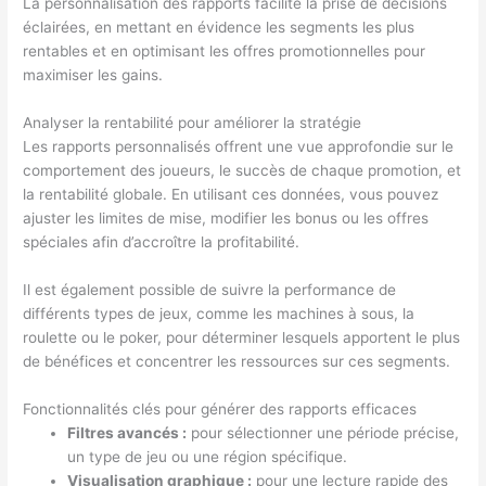
La personnalisation des rapports facilite la prise de décisions
éclairées, en mettant en évidence les segments les plus
rentables et en optimisant les offres promotionnelles pour
maximiser les gains.
Analyser la rentabilité pour améliorer la stratégie
Les rapports personnalisés offrent une vue approfondie sur le
comportement des joueurs, le succès de chaque promotion, et
la rentabilité globale. En utilisant ces données, vous pouvez
ajuster les limites de mise, modifier les bonus ou les offres
spéciales afin d’accroître la profitabilité.
Il est également possible de suivre la performance de
différents types de jeux, comme les machines à sous, la
roulette ou le poker, pour déterminer lesquels apportent le plus
de bénéfices et concentrer les ressources sur ces segments.
Fonctionnalités clés pour générer des rapports efficaces
Filtres avancés :
pour sélectionner une période précise,
un type de jeu ou une région spécifique.
Visualisation graphique :
pour une lecture rapide des