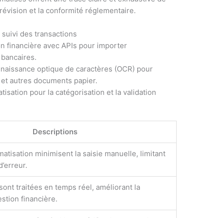
a révision et la conformité réglementaire.
 suivi des transactions
ion financière avec APIs pour importer
 bancaires.
nnaissance optique de caractères (OCR) pour
s et autres documents papier.
isation pour la catégorisation et la validation
Descriptions
tisation minimisent la saisie manuelle, limitant
d’erreur.
sont traitées en temps réel, améliorant la
estion financière.