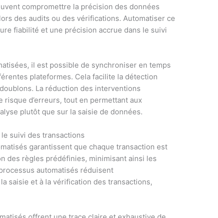
euvent compromettre la précision des données
 lors des audits ou des vérifications. Automatiser ce
e fiabilité et une précision accrue dans le suivi
matisées, il est possible de synchroniser en temps
férentes plateformes. Cela facilite la détection
oublons. La réduction des interventions
 risque d’erreurs, tout en permettant aux
alyse plutôt que sur la saisie de données.
le suivi des transactions
omatisés garantissent que chaque transaction est
 des règles prédéfinies, minimisant ainsi les
processus automatisés réduisent
 saisie et à la vérification des transactions,
atisés offrent une trace claire et exhaustive de