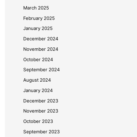
March 2025
February 2025
January 2025
December 2024
November 2024
October 2024
September 2024
August 2024
January 2024
December 2023
November 2023
October 2023
September 2023