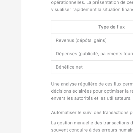
opérationnelles. La présentation de ce
visualiser rapidement la situation finan
Type de flux
Revenus (dépôts, gains)
Dépenses (publicité, paiements four
Bénéfice net
Une analyse régulière de ces flux perm
décisions éclairées pour optimiser la r
envers les autorités et les utilisateurs.
Automatiser le suivi des transactions 
La gestion manuelle des transactions da
souvent conduire à des erreurs humain