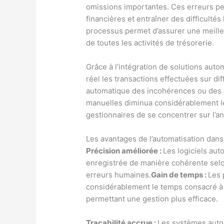
omissions importantes. Ces erreurs p
financières et entraîner des difficultés
processus permet d’assurer une meilleur
de toutes les activités de trésorerie.
Grâce à l’intégration de solutions auto
réel les transactions effectuées sur dif
automatique des incohérences ou des d
manuelles diminua considérablement le
gestionnaires de se concentrer sur l’an
Les avantages de l’automatisation dans 
Précision améliorée :
Les logiciels aut
enregistrée de manière cohérente selon
erreurs humaines.
Gain de temps :
Les 
considérablement le temps consacré à la
permettant une gestion plus efficace.
Traçabilité accrue :
Les systèmes autom