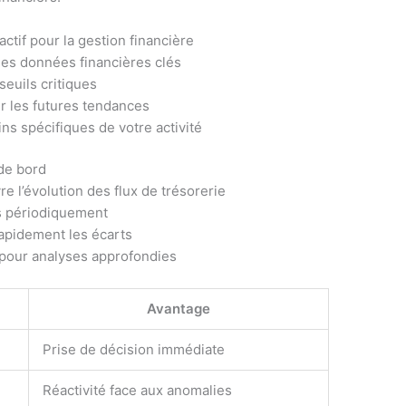
ctif pour la gestion financière
es données financières clés
seuils critiques
r les futures tendances
ns spécifiques de votre activité
 de bord
re l’évolution des flux de trésorerie
 périodiquement
apidement les écarts
our analyses approfondies
Avantage
Prise de décision immédiate
Réactivité face aux anomalies