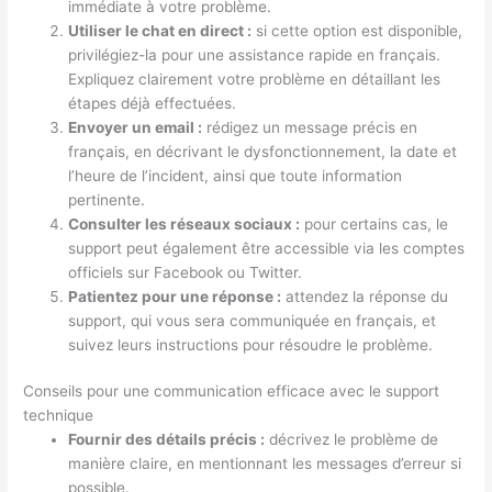
immédiate à votre problème.
Utiliser le chat en direct :
si cette option est disponible,
privilégiez-la pour une assistance rapide en français.
Expliquez clairement votre problème en détaillant les
étapes déjà effectuées.
Envoyer un email :
rédigez un message précis en
français, en décrivant le dysfonctionnement, la date et
l’heure de l’incident, ainsi que toute information
pertinente.
Consulter les réseaux sociaux :
pour certains cas, le
support peut également être accessible via les comptes
officiels sur Facebook ou Twitter.
Patientez pour une réponse :
attendez la réponse du
support, qui vous sera communiquée en français, et
suivez leurs instructions pour résoudre le problème.
Conseils pour une communication efficace avec le support
technique
Fournir des détails précis :
décrivez le problème de
manière claire, en mentionnant les messages d’erreur si
possible.