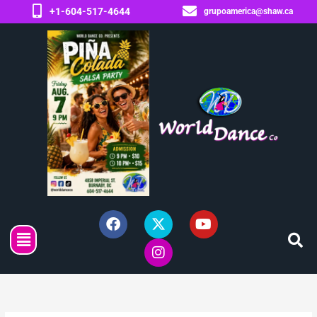
Skip
+1-604-517-4644
grupoamerica@shaw.ca
to
content
F
X
I
Y
a
-
n
o
Menu
c
t
s
u
e
w
t
t
b
i
a
u
o
t
g
b
o
t
r
e
k
e
a