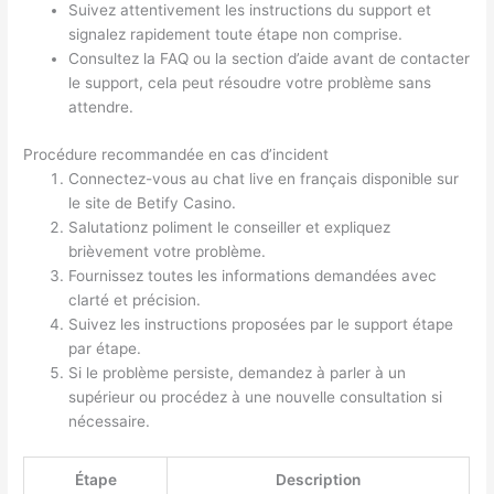
Suivez attentivement les instructions du support et
signalez rapidement toute étape non comprise.
Consultez la FAQ ou la section d’aide avant de contacter
le support, cela peut résoudre votre problème sans
attendre.
Procédure recommandée en cas d’incident
Connectez-vous au chat live en français disponible sur
le site de Betify Casino.
Salutationz poliment le conseiller et expliquez
brièvement votre problème.
Fournissez toutes les informations demandées avec
clarté et précision.
Suivez les instructions proposées par le support étape
par étape.
Si le problème persiste, demandez à parler à un
supérieur ou procédez à une nouvelle consultation si
nécessaire.
Étape
Description