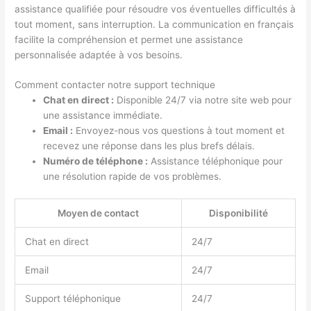
assistance qualifiée pour résoudre vos éventuelles difficultés à
tout moment, sans interruption. La communication en français
facilite la compréhension et permet une assistance
personnalisée adaptée à vos besoins.
Comment contacter notre support technique
Chat en direct :
Disponible 24/7 via notre site web pour
une assistance immédiate.
Email :
Envoyez-nous vos questions à tout moment et
recevez une réponse dans les plus brefs délais.
Numéro de téléphone :
Assistance téléphonique pour
une résolution rapide de vos problèmes.
Moyen de contact
Disponibilité
Chat en direct
24/7
Email
24/7
Support téléphonique
24/7