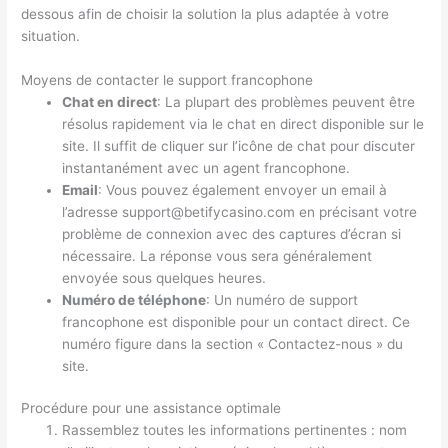
dessous afin de choisir la solution la plus adaptée à votre
situation.
Moyens de contacter le support francophone
Chat en direct
: La plupart des problèmes peuvent être
résolus rapidement via le chat en direct disponible sur le
site. Il suffit de cliquer sur l’icône de chat pour discuter
instantanément avec un agent francophone.
Email
: Vous pouvez également envoyer un email à
l’adresse support@betifycasino.com en précisant votre
problème de connexion avec des captures d’écran si
nécessaire. La réponse vous sera généralement
envoyée sous quelques heures.
Numéro de téléphone
: Un numéro de support
francophone est disponible pour un contact direct. Ce
numéro figure dans la section « Contactez-nous » du
site.
Procédure pour une assistance optimale
Rassemblez toutes les informations pertinentes : nom