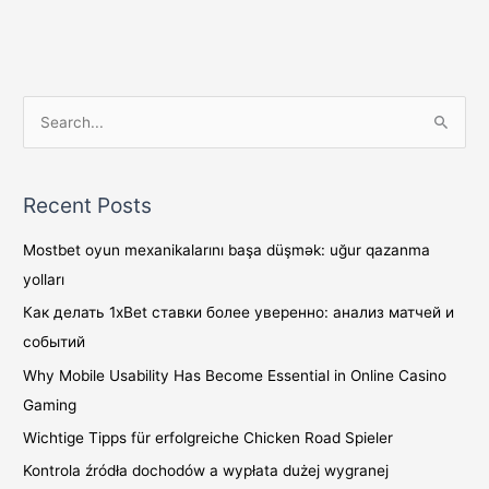
S
e
a
Recent Posts
r
c
Mostbet oyun mexanikalarını başa düşmək: uğur qazanma
h
yolları
f
Как делать 1xBet ставки более уверенно: анализ матчей и
o
событий
r
Why Mobile Usability Has Become Essential in Online Casino
:
Gaming
Wichtige Tipps für erfolgreiche Chicken Road Spieler
Kontrola źródła dochodów a wypłata dużej wygranej