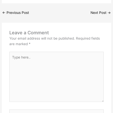
←
Previous Post
Next Post
→
Leave a Comment
Your email address will not be published.
Required fields
are marked
*
Type
here..
Name*