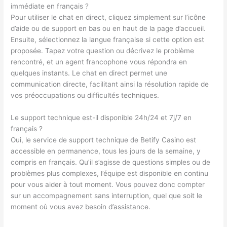
immédiate en français ?
Pour utiliser le chat en direct, cliquez simplement sur l’icône
d’aide ou de support en bas ou en haut de la page d’accueil.
Ensuite, sélectionnez la langue française si cette option est
proposée. Tapez votre question ou décrivez le problème
rencontré, et un agent francophone vous répondra en
quelques instants. Le chat en direct permet une
communication directe, facilitant ainsi la résolution rapide de
vos préoccupations ou difficultés techniques.
Le support technique est-il disponible 24h/24 et 7j/7 en
français ?
Oui, le service de support technique de Betify Casino est
accessible en permanence, tous les jours de la semaine, y
compris en français. Qu’il s’agisse de questions simples ou de
problèmes plus complexes, l’équipe est disponible en continu
pour vous aider à tout moment. Vous pouvez donc compter
sur un accompagnement sans interruption, quel que soit le
moment où vous avez besoin d’assistance.