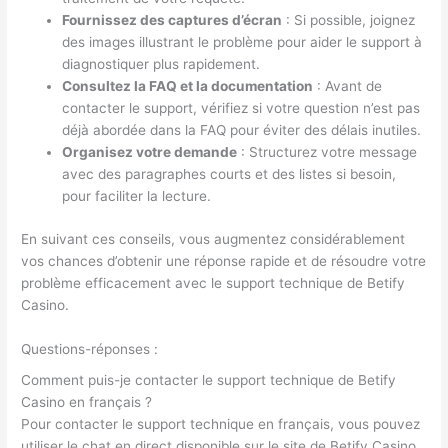
Fournissez des captures d’écran
: Si possible, joignez
des images illustrant le problème pour aider le support à
diagnostiquer plus rapidement.
Consultez la FAQ et la documentation
: Avant de
contacter le support, vérifiez si votre question n’est pas
déjà abordée dans la FAQ pour éviter des délais inutiles.
Organisez votre demande
: Structurez votre message
avec des paragraphes courts et des listes si besoin,
pour faciliter la lecture.
En suivant ces conseils, vous augmentez considérablement
vos chances d’obtenir une réponse rapide et de résoudre votre
problème efficacement avec le support technique de Betify
Casino.
Questions-réponses :
Comment puis-je contacter le support technique de Betify
Casino en français ?
Pour contacter le support technique en français, vous pouvez
utiliser le chat en direct disponible sur le site de Betify Casino.