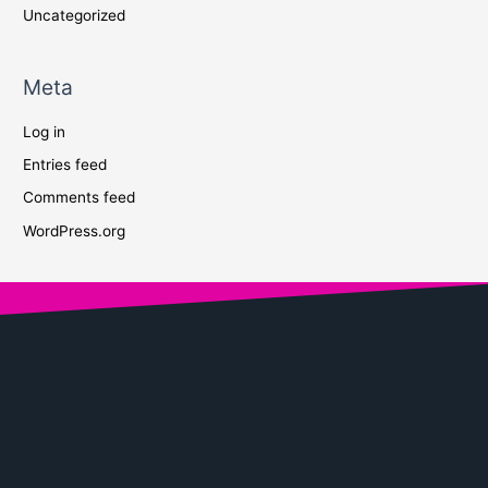
Uncategorized
Meta
Log in
Entries feed
Comments feed
WordPress.org