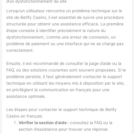
d’un dysfonctionnement du site
Lorsqu’un utilisateur rencontre un problème technique sur le
site de Betify Casino, il est essentiel de suivre une procédure
structurée pour obtenir une assistance efficace. La première
étape consiste à identifier précisément la nature du
dysfonctionnement, comme une erreur de connexion, un
problème de paiement ou une interface qui ne se charge pas
correctement.
Ensuite, il est recommandé de consulter la page d’aide ou la
FAQ, où des solutions courantes sont souvent proposées. Si le
problème persiste, il faut généralement contacter le support
technique en utilisant les moyens mis à disposition par le site,
en privilégiant la communication en français pour une
assistance optimale.
Les étapes pour contacter le support technique de Betify
Casino en français
Vérifier la section d’aide :
consultez la FAQ ou la
section d’assistance pour trouver une réponse