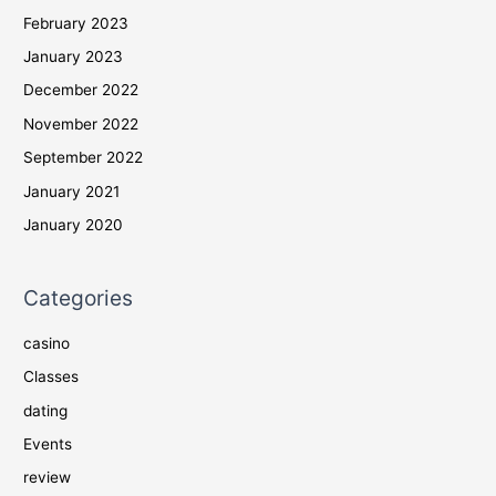
February 2023
January 2023
December 2022
November 2022
September 2022
January 2021
January 2020
Categories
casino
Classes
dating
Events
review