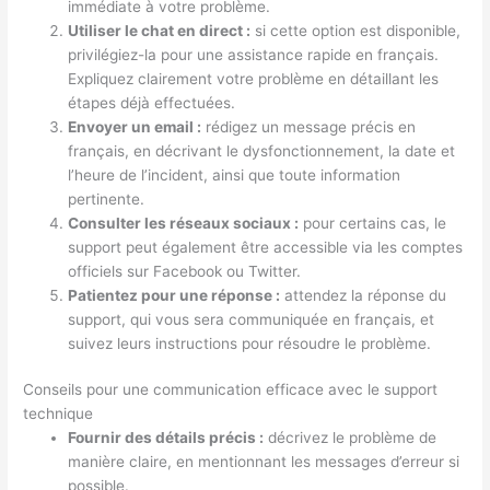
immédiate à votre problème.
Utiliser le chat en direct :
si cette option est disponible,
privilégiez-la pour une assistance rapide en français.
Expliquez clairement votre problème en détaillant les
étapes déjà effectuées.
Envoyer un email :
rédigez un message précis en
français, en décrivant le dysfonctionnement, la date et
l’heure de l’incident, ainsi que toute information
pertinente.
Consulter les réseaux sociaux :
pour certains cas, le
support peut également être accessible via les comptes
officiels sur Facebook ou Twitter.
Patientez pour une réponse :
attendez la réponse du
support, qui vous sera communiquée en français, et
suivez leurs instructions pour résoudre le problème.
Conseils pour une communication efficace avec le support
technique
Fournir des détails précis :
décrivez le problème de
manière claire, en mentionnant les messages d’erreur si
possible.