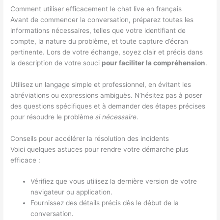
Comment utiliser efficacement le chat live en français
Avant de commencer la conversation, préparez toutes les
informations nécessaires, telles que votre identifiant de
compte, la nature du problème, et toute capture d’écran
pertinente. Lors de votre échange, soyez clair et précis dans
la description de votre souci
pour faciliter la compréhension
.
Utilisez un langage simple et professionnel, en évitant les
abréviations ou expressions ambiguës. N’hésitez pas à poser
des questions spécifiques et à demander des étapes précises
pour résoudre le problème
si nécessaire
.
Conseils pour accélérer la résolution des incidents
Voici quelques astuces pour rendre votre démarche plus
efficace :
Vérifiez que vous utilisez la dernière version de votre
navigateur ou application.
Fournissez des détails précis dès le début de la
conversation.