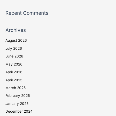
Recent Comments
Archives
August 2026
July 2026
June 2026
May 2026
April 2026
April 2025
March 2025
February 2025
January 2025
December 2024