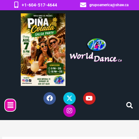
Skip
+1-604-517-4644
grupoamerica@shaw.ca
to
content
F
X
I
Y
a
-
n
o
Menu
c
t
s
u
e
w
t
t
b
i
a
u
o
t
g
b
o
t
r
e
k
e
a