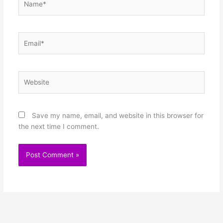
Email*
Website
Save my name, email, and website in this browser for
the next time I comment.