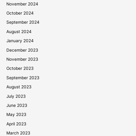
November 2024
October 2024
September 2024
August 2024
January 2024
December 2023
November 2023
October 2023
September 2023
August 2023
July 2023
June 2023
May 2023
April 2023
March 2023