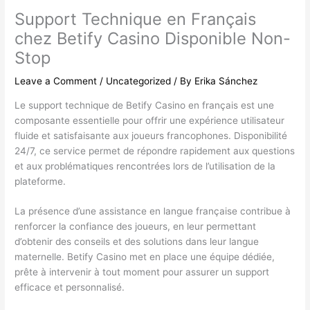
r
m
Support Technique en Français
chez Betify Casino Disponible Non-
Stop
Leave a Comment
/
Uncategorized
/ By
Erika Sánchez
Le support technique de Betify Casino en français est une
composante essentielle pour offrir une expérience utilisateur
fluide et satisfaisante aux joueurs francophones. Disponibilité
24/7, ce service permet de répondre rapidement aux questions
et aux problématiques rencontrées lors de l’utilisation de la
plateforme.
La présence d’une assistance en langue française contribue à
renforcer la confiance des joueurs, en leur permettant
d’obtenir des conseils et des solutions dans leur langue
maternelle. Betify Casino met en place une équipe dédiée,
prête à intervenir à tout moment pour assurer un support
efficace et personnalisé.