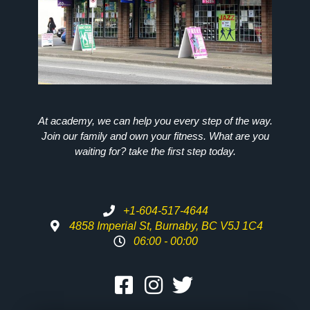
At academy, we can help you every step of the way.
Join our family and own your fitness. What are you
waiting for? take the first step today.
+1-604-517-4644
4858 Imperial St, Burnaby, BC V5J 1C4
06:00 - 00:00