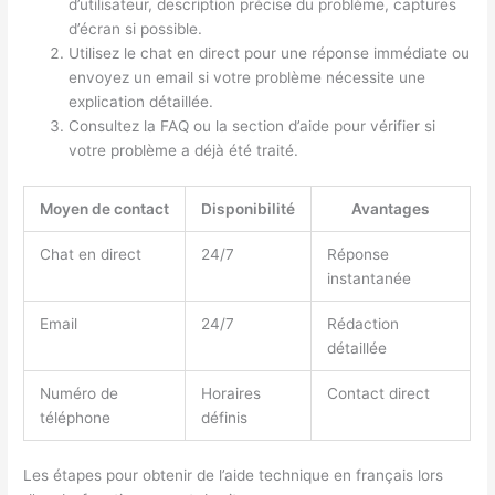
d’utilisateur, description précise du problème, captures
d’écran si possible.
Utilisez le chat en direct pour une réponse immédiate ou
envoyez un email si votre problème nécessite une
explication détaillée.
Consultez la FAQ ou la section d’aide pour vérifier si
votre problème a déjà été traité.
Moyen de contact
Disponibilité
Avantages
Chat en direct
24/7
Réponse
instantanée
Email
24/7
Rédaction
détaillée
Numéro de
Horaires
Contact direct
téléphone
définis
Les étapes pour obtenir de l’aide technique en français lors