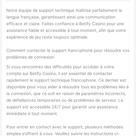
Notre équipe de support technique maîtrise parfaitement la
langue française, garantissant ainsi une communication
efficace et claire. Faites confiance à Betify Casino pour une
assistance fiable et accessible à tout moment, afin que votre
expérience de jeu reste toujours optimale.
Comment contacter le support francophone pour résoudre vos
problèmes de connexion
Si vous rencontrez des difficultés pour accéder à votre
compte sur Betify Casino, il est essentiel de contacter
rapidement le support technique francophone. Ce dernier est
disponible pour vous aider à résoudre tous les problèmes liés à
la connexion, que ce soit en raison de paramètres incorrects,
de défaillances temporaires ou de problèmes de serveur. Le
support est accessible 24/7 pour garantir une assistance
immédiate à tout moment.
Pour entrer en contact avec le support, plusieurs méthodes
simples s’offrent à vous. Veuillez suivre les instructions ci-