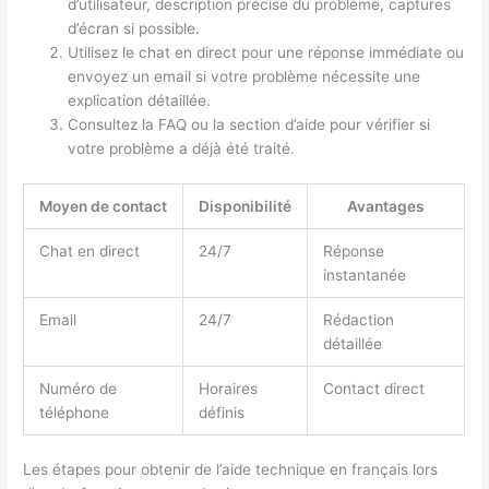
d’utilisateur, description précise du problème, captures
d’écran si possible.
Utilisez le chat en direct pour une réponse immédiate ou
envoyez un email si votre problème nécessite une
explication détaillée.
Consultez la FAQ ou la section d’aide pour vérifier si
votre problème a déjà été traité.
Moyen de contact
Disponibilité
Avantages
Chat en direct
24/7
Réponse
instantanée
Email
24/7
Rédaction
détaillée
Numéro de
Horaires
Contact direct
téléphone
définis
Les étapes pour obtenir de l’aide technique en français lors