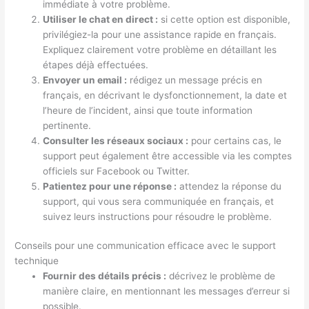
immédiate à votre problème.
Utiliser le chat en direct :
si cette option est disponible,
privilégiez-la pour une assistance rapide en français.
Expliquez clairement votre problème en détaillant les
étapes déjà effectuées.
Envoyer un email :
rédigez un message précis en
français, en décrivant le dysfonctionnement, la date et
l’heure de l’incident, ainsi que toute information
pertinente.
Consulter les réseaux sociaux :
pour certains cas, le
support peut également être accessible via les comptes
officiels sur Facebook ou Twitter.
Patientez pour une réponse :
attendez la réponse du
support, qui vous sera communiquée en français, et
suivez leurs instructions pour résoudre le problème.
Conseils pour une communication efficace avec le support
technique
Fournir des détails précis :
décrivez le problème de
manière claire, en mentionnant les messages d’erreur si
possible.