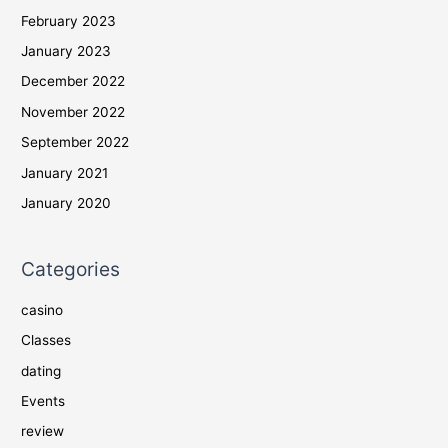
February 2023
January 2023
December 2022
November 2022
September 2022
January 2021
January 2020
Categories
casino
Classes
dating
Events
review