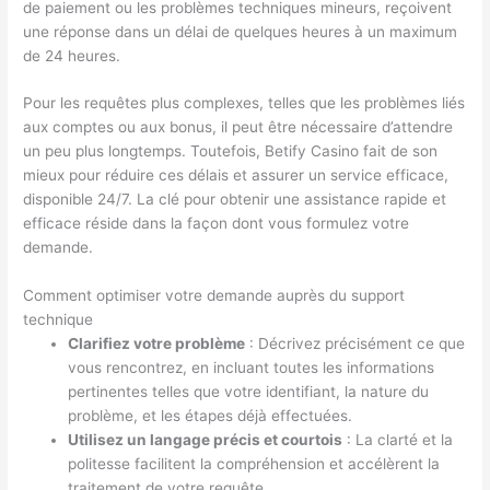
de paiement ou les problèmes techniques mineurs, reçoivent
une réponse dans un délai de quelques heures à un maximum
de 24 heures.
Pour les requêtes plus complexes, telles que les problèmes liés
aux comptes ou aux bonus, il peut être nécessaire d’attendre
un peu plus longtemps. Toutefois, Betify Casino fait de son
mieux pour réduire ces délais et assurer un service efficace,
disponible 24/7. La clé pour obtenir une assistance rapide et
efficace réside dans la façon dont vous formulez votre
demande.
Comment optimiser votre demande auprès du support
technique
Clarifiez votre problème
: Décrivez précisément ce que
vous rencontrez, en incluant toutes les informations
pertinentes telles que votre identifiant, la nature du
problème, et les étapes déjà effectuées.
Utilisez un langage précis et courtois
: La clarté et la
politesse facilitent la compréhension et accélèrent la
traitement de votre requête.