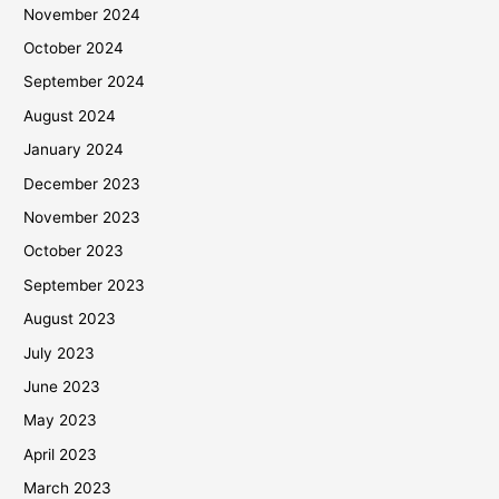
November 2024
October 2024
September 2024
August 2024
January 2024
December 2023
November 2023
October 2023
September 2023
August 2023
July 2023
June 2023
May 2023
April 2023
March 2023