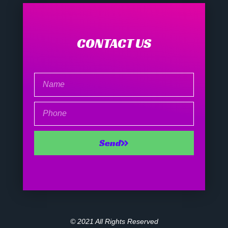
CONTACT US
Name
Phone
Send
© 2021 All Rights Reserved