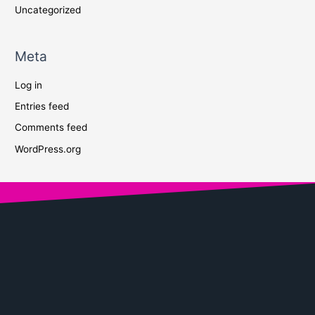
Uncategorized
Meta
Log in
Entries feed
Comments feed
WordPress.org