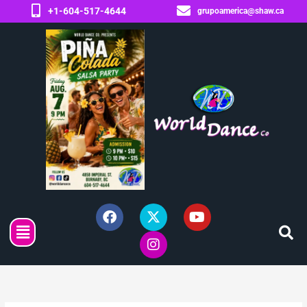
Skip
+1-604-517-4644
grupoamerica@shaw.ca
to
content
F
X
I
Y
a
-
n
o
Menu
c
t
s
u
e
w
t
t
b
i
a
u
o
t
g
b
o
t
r
e
k
e
a