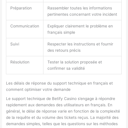
Préparation
Rassembler toutes les informations
pertinentes concernant votre incident
Communication
Expliquer clairement le problème en
français simple
Suivi
Respecter les instructions et fournir
des retours précis
Résolution
Tester la solution proposée et
confirmer sa validité
Les délais de réponse du support technique en français et
comment optimiser votre demande
Le support technique de Betify Casino s’engage à répondre
rapidement aux demandes des utilisateurs en français. En
général, le délai de réponse varie en fonction de la complexité
de la requête et du volume des tickets reçus. La majorité des
demandes simples, telles que les questions sur les méthodes