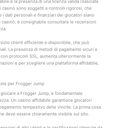
abile è la presenza di una licenza valida rilasciata
i casinò sono soggetti a controlli rigorosi, che
 i dati personali e finanziari dei giocatori siano
 un casinò, è consigliabile consultare le recensioni
zza.
rvizio clienti efficiente e disponibile, che può
nali. La presenza di metodi di pagamento sicuri e
o con protocolli SSL, aumenta ulteriormente la
rmazioni e per scegliere una piattaforma affidabile,
abile per Frogger Jump
r giocare a Frogger Jump, è fondamentale
rezza. Un casinò affidabile garantisce giocatori
 pagamento tempestivo delle vincite. La prima cosa
 che deve essere chiaramente visibile sul sito.
nsioni di altri utenti e le certificazioni ottenute da