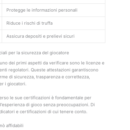
Protegge le informazioni personali
Riduce i rischi di truffa
Assicura depositi e prelievi sicuri
iciali per la sicurezza del giocatore
uno dei primi aspetti da verificare sono le licenze e
li enti regolatori. Queste attestazioni garantiscono
orme di sicurezza, trasparenza e correttezza,
r i giocatori.
erso le sue certificazioni è fondamentale per
 l’esperienza di gioco senza preoccupazioni. Di
dicatori e certificazioni di cui tenere conto.
ò affidabili