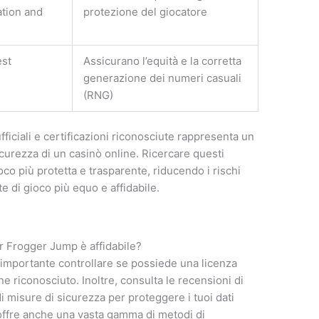
tion and
protezione del giocatore
est
Assicurano l’equità e la corretta
generazione dei numeri casuali
(RNG)
fficiali e certificazioni riconosciute rappresenta un
sicurezza di un casinò online. Ricercare questi
oco più protetta e trasparente, riducendo i rischi
e di gioco più equo e affidabile.
r Frogger Jump è affidabile?
è importante controllare se possiede una licenza
e riconosciuto. Inoltre, consulta le recensioni di
e di misure di sicurezza per proteggere i tuoi dati
 offre anche una vasta gamma di metodi di