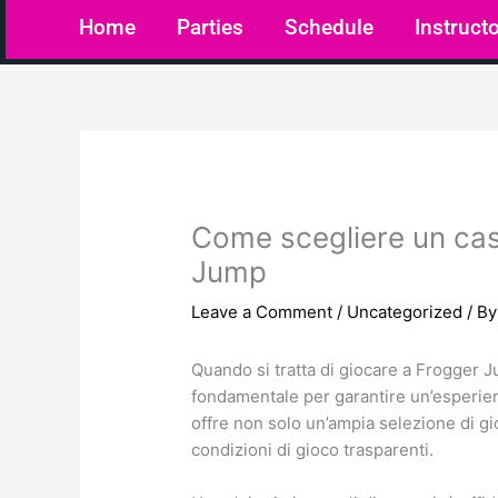
Home
Parties
Schedule
Instruct
Come scegliere un cas
Jump
Leave a Comment
/
Uncategorized
/ By
Quando si tratta di giocare a Frogger Ju
fondamentale per garantire un’esperienz
offre non solo un’ampia selezione di g
condizioni di gioco trasparenti.