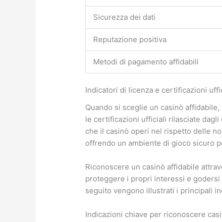
Sicurezza dei dati
Reputazione positiva
Metodi di pagamento affidabili
Indicatori di licenza e certificazioni uff
Quando si sceglie un casinò affidabile, 
le certificazioni ufficiali rilasciate dag
che il casinò operi nel rispetto delle n
offrendo un ambiente di gioco sicuro pe
Riconoscere un casinò affidabile attrav
proteggere i propri interessi e godersi
seguito vengono illustrati i principali in
Indicazioni chiave per riconoscere casin