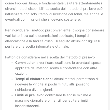
come Frogger Jump, è fondamentale valutare attentamente i
diversi metodi disponibili. La scelta del metodo di prelievo può
influenzare non solo i tempi di ricezione dei fondi, ma anche le
eventuali commissioni che si devono sostenere.
Per individuare il metodo più conveniente, bisogna considerare
vari fattori, tra cui le commissioni applicate, i tempi di
elaborazione e la facilità d’uso. Di seguito alcuni consigli utili
per fare una scelta informata e ottimale.
Fattori da considerare nella scelta del metodo di prelievo
Commissioni :
verificare quali sono le eventuali spese
applicate dal metodo scelto e confrontarle con altre
opzioni.
Tempi di elaborazione :
alcuni metodi permettono di
ricevere le vincite in pochi minuti, altri possono
richiedere diversi giorni.
Limiti di prelievo :
controllare le soglie minime e
massime giornaliere o mensili per evitare limiti
insoddisfacenti.