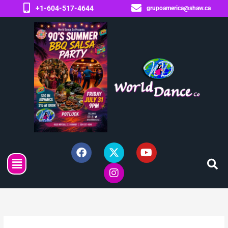
Skip
+1-604-517-4644
grupoamerica@shaw.ca
to
content
F
X
I
Y
a
-
n
o
Menu
c
t
s
u
e
w
t
t
b
i
a
u
o
t
g
b
o
t
r
e
k
e
a
r
m