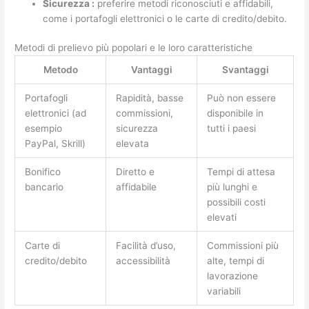
Sicurezza :
preferire metodi riconosciuti e affidabili,
come i portafogli elettronici o le carte di credito/debito.
Metodi di prelievo più popolari e le loro caratteristiche
Metodo
Vantaggi
Svantaggi
Portafogli
Rapidità, basse
Può non essere
elettronici (ad
commissioni,
disponibile in
esempio
sicurezza
tutti i paesi
PayPal, Skrill)
elevata
Bonifico
Diretto e
Tempi di attesa
bancario
affidabile
più lunghi e
possibili costi
elevati
Carte di
Facilità d’uso,
Commissioni più
credito/debito
accessibilità
alte, tempi di
lavorazione
variabili