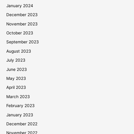
January 2024
December 2023
November 2023
October 2023
September 2023
August 2023
July 2023
June 2023
May 2023
April 2023
March 2023
February 2023
January 2023
December 2022
November 2022