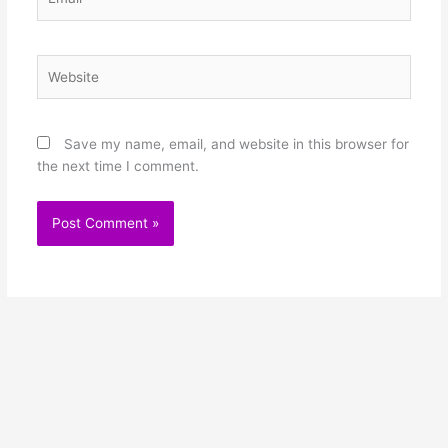
Website
Save my name, email, and website in this browser for
the next time I comment.