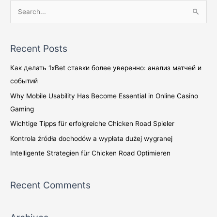
S
e
a
Recent Posts
r
c
Как делать 1xBet ставки более уверенно: анализ матчей и
h
событий
f
Why Mobile Usability Has Become Essential in Online Casino
o
Gaming
r
Wichtige Tipps für erfolgreiche Chicken Road Spieler
:
Kontrola źródła dochodów a wypłata dużej wygranej
Intelligente Strategien für Chicken Road Optimieren
Recent Comments