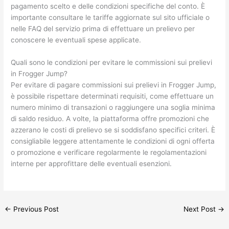
pagamento scelto e delle condizioni specifiche del conto. È
importante consultare le tariffe aggiornate sul sito ufficiale o
nelle FAQ del servizio prima di effettuare un prelievo per
conoscere le eventuali spese applicate.
Quali sono le condizioni per evitare le commissioni sui prelievi
in Frogger Jump?
Per evitare di pagare commissioni sui prelievi in Frogger Jump,
è possibile rispettare determinati requisiti, come effettuare un
numero minimo di transazioni o raggiungere una soglia minima
di saldo residuo. A volte, la piattaforma offre promozioni che
azzerano le costi di prelievo se si soddisfano specifici criteri. È
consigliabile leggere attentamente le condizioni di ogni offerta
o promozione e verificare regolarmente le regolamentazioni
interne per approfittare delle eventuali esenzioni.
←
Previous Post
Next Post
→